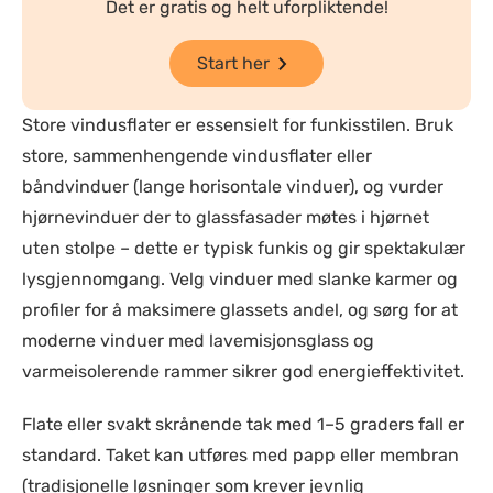
Det er gratis og helt uforpliktende!
Start her
Store vindusflater er essensielt for funkisstilen. Bruk
store, sammenhengende vindusflater eller
båndvinduer (lange horisontale vinduer), og vurder
hjørnevinduer der to glassfasader møtes i hjørnet
uten stolpe – dette er typisk funkis og gir spektakulær
lysgjennomgang. Velg vinduer med slanke karmer og
profiler for å maksimere glassets andel, og sørg for at
moderne vinduer med lavemisjonsglass og
varmeisolerende rammer sikrer god energieffektivitet.
Flate eller svakt skrånende tak med 1–5 graders fall er
standard. Taket kan utføres med papp eller membran
(tradisjonelle løsninger som krever jevnlig