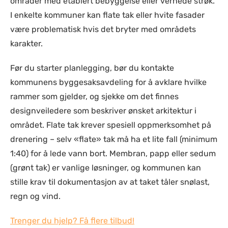
områder med etablert bebyggelse eller vernede strøk.
I enkelte kommuner kan flate tak eller hvite fasader
være problematisk hvis det bryter med områdets
karakter.
Før du starter planlegging, bør du kontakte
kommunens byggesaksavdeling for å avklare hvilke
rammer som gjelder, og sjekke om det finnes
designveiledere som beskriver ønsket arkitektur i
området. Flate tak krever spesiell oppmerksomhet på
drenering – selv «flate» tak må ha et lite fall (minimum
1:40) for å lede vann bort. Membran, papp eller sedum
(grønt tak) er vanlige løsninger, og kommunen kan
stille krav til dokumentasjon av at taket tåler snølast,
regn og vind.
Trenger du hjelp? Få flere tilbud!