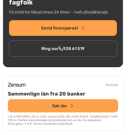
fagfolk
Få inntil tre tilbud innen 24 timer – helt uforpliktende.
Send forespørsel
Ring oss
928 61 519
Annonse
Sammenlign lån fra 20 banker
Søk lån
Lån 2 000 000 kr, 25 år, nom. rente 5,26%, eff. rente 5,52%. Totalkostnad: 3 644
705 kr. Faktisk månedsbeløp og totalbeløp kan avvike fra kalkulator.
Etab.gebyr 1-4 %. Rente fastsettes individuelt.