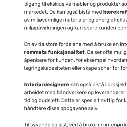
tilgang til eksklusive møbler og produkter s
markedet. De kan også bistå med
bærekraft
av miljøvennlige materialer og energieffekt
miljøpåvirkningen og kan spare kunden peng
En av de store fordelene med å bruke en inte
rommets funksjonalitet
. De ser ofte muli
åpenbare for kunden, for eksempel hvordan
lagringskapasiteten eller skape soner for fors
Interiørdesignere
kan også bistå i prosjek
arbeidet med håndverkere og leverandører for å
tid og budsjett. Dette er spesielt nyttig for k
håndtere disse oppgavene selv.
Til syvende og sist, ved å bruke en interiørd