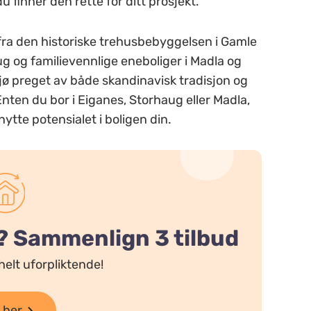
 finner den rette for ditt prosjekt.
ra den historiske trehusbebyggelsen i Gamle
ug og familievennlige eneboliger i Madla og
jø preget av både skandinavisk tradisjon og
 Enten du bor i Eiganes, Storhaug eller Madla,
nytte potensialet i boligen din.
? Sammenlign 3 tilbud
helt uforpliktende!
 her