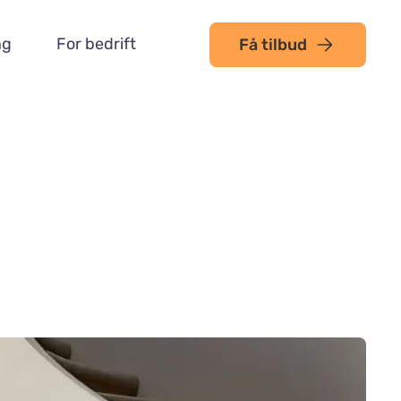
ng
For bedrift
Få tilbud