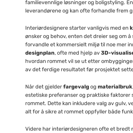
familievennlige løsninger og boligstyling. E
leverandørene og kan ofte forhandle frem g
Interiørdesignere starter vanligvis med en
k
ønsker og behov, enten det dreier seg om å 
forvandle et kommersielt miljø til noe mer i
designplan
, ofte med hjelp av
3D-visualis
hvordan rommet vil se ut etter ombyggingen.
av det ferdige resultatet før prosjektet sett
Når det gjelder
fargevalg
og
materialbruk
estetiske preferanser og praktiske faktorer s
rommet. Dette kan inkludere valg av gulv, ve
alt for å sikre at rommet oppfyller både funk
Videre har interiørdesigneren ofte et bredt