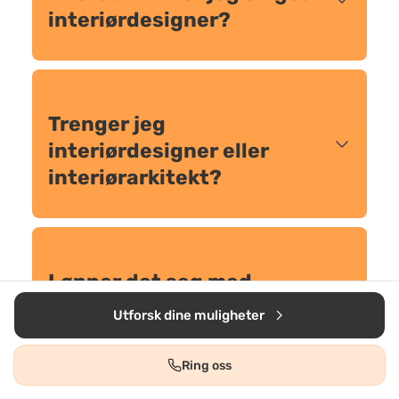
interiørdesigner?
Trenger jeg
interiørdesigner eller
interiørarkitekt?
Lønner det seg med
boligstyling før salg?
Utforsk dine muligheter
Ring oss