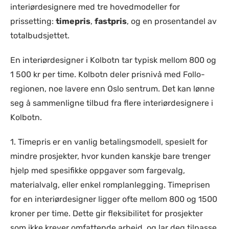
interiørdesignere med tre hovedmodeller for
prissetting:
timepris
,
fastpris
, og en prosentandel av
totalbudsjettet.
En interiørdesigner i Kolbotn tar typisk mellom 800 og
1 500 kr per time. Kolbotn deler prisnivå med Follo-
regionen, noe lavere enn Oslo sentrum. Det kan lønne
seg å sammenligne tilbud fra flere interiørdesignere i
Kolbotn.
1. Timepris er en vanlig betalingsmodell, spesielt for
mindre prosjekter, hvor kunden kanskje bare trenger
hjelp med spesifikke oppgaver som fargevalg,
materialvalg, eller enkel romplanlegging. Timeprisen
for en interiørdesigner ligger ofte mellom 800 og 1500
kroner per time. Dette gir fleksibilitet for prosjekter
som ikke krever omfattende arbeid, og lar deg tilpasse