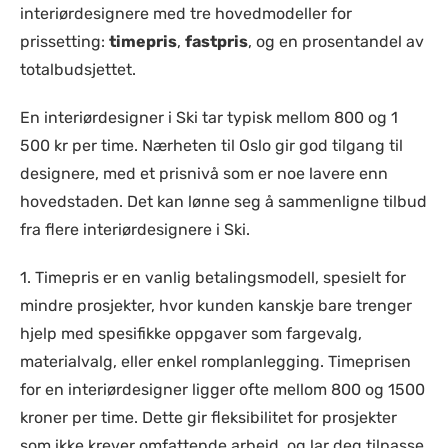
interiørdesignere med tre hovedmodeller for
prissetting:
timepris
,
fastpris
, og en prosentandel av
totalbudsjettet.
En interiørdesigner i Ski tar typisk mellom 800 og 1
500 kr per time. Nærheten til Oslo gir god tilgang til
designere, med et prisnivå som er noe lavere enn
hovedstaden. Det kan lønne seg å sammenligne tilbud
fra flere interiørdesignere i Ski.
1. Timepris er en vanlig betalingsmodell, spesielt for
mindre prosjekter, hvor kunden kanskje bare trenger
hjelp med spesifikke oppgaver som fargevalg,
materialvalg, eller enkel romplanlegging. Timeprisen
for en interiørdesigner ligger ofte mellom 800 og 1500
kroner per time. Dette gir fleksibilitet for prosjekter
som ikke krever omfattende arbeid, og lar deg tilpasse