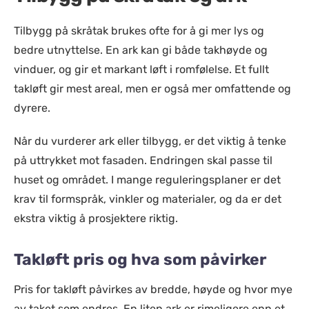
Tilbygg på skråtak brukes ofte for å gi mer lys og
bedre utnyttelse. En ark kan gi både takhøyde og
vinduer, og gir et markant løft i romfølelse. Et fullt
takløft gir mest areal, men er også mer omfattende og
dyrere.
Når du vurderer ark eller tilbygg, er det viktig å tenke
på uttrykket mot fasaden. Endringen skal passe til
huset og området. I mange reguleringsplaner er det
krav til formspråk, vinkler og materialer, og da er det
ekstra viktig å prosjektere riktig.
Takløft pris og hva som påvirker
Pris for takløft påvirkes av bredde, høyde og hvor mye
av taket som endres. En liten ark er rimeligere enn et