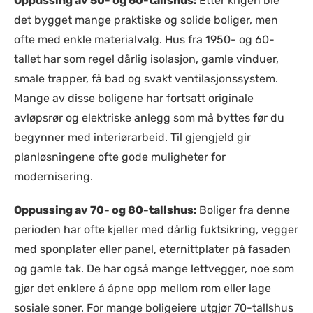
Oppussing av 50- og 60-tallshus:
Etter krigen ble
det bygget mange praktiske og solide boliger, men
ofte med enkle materialvalg. Hus fra 1950- og 60-
tallet har som regel dårlig isolasjon, gamle vinduer,
smale trapper, få bad og svakt ventilasjonssystem.
Mange av disse boligene har fortsatt originale
avløpsrør og elektriske anlegg som må byttes før du
begynner med interiørarbeid. Til gjengjeld gir
planløsningene ofte gode muligheter for
modernisering.
Oppussing av 70- og 80-tallshus:
Boliger fra denne
perioden har ofte kjeller med dårlig fuktsikring, vegger
med sponplater eller panel, eternittplater på fasaden
og gamle tak. De har også mange lettvegger, noe som
gjør det enklere å åpne opp mellom rom eller lage
sosiale soner. For mange boligeiere utgjør 70-tallshus