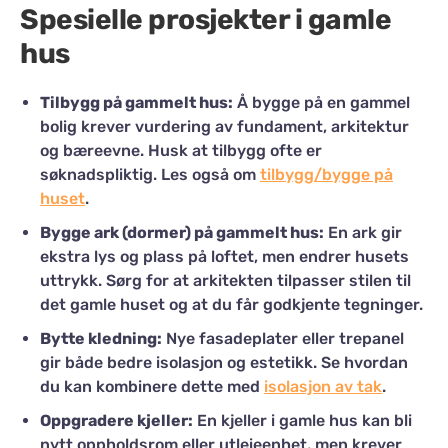
Spesielle prosjekter i gamle
hus
Tilbygg på gammelt hus:
Å bygge på en gammel
bolig krever vurdering av fundament, arkitektur
og bæreevne. Husk at tilbygg ofte er
søknadspliktig. Les også om
tilbygg/bygge på
huset
.
Bygge ark (dormer) på gammelt hus:
En ark gir
ekstra lys og plass på loftet, men endrer husets
uttrykk. Sørg for at arkitekten tilpasser stilen til
det gamle huset og at du får godkjente tegninger.
Bytte kledning:
Nye fasadeplater eller trepanel
gir både bedre isolasjon og estetikk. Se hvordan
du kan kombinere dette med
isolasjon av tak
.
Oppgradere kjeller:
En kjeller i gamle hus kan bli
nytt oppholdsrom eller utleieenhet, men krever