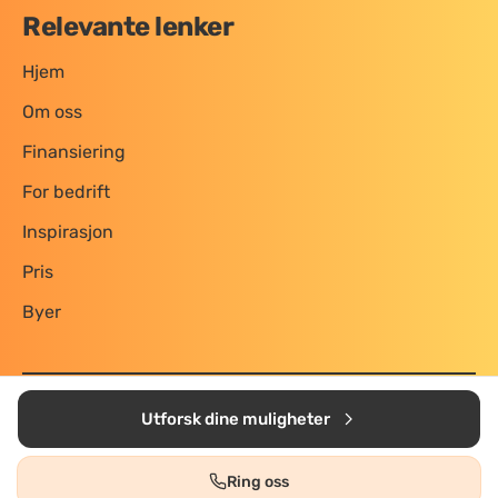
Relevante lenker
Hjem
Om oss
Finansiering
For bedrift
Inspirasjon
Pris
Byer
Personvern og vilkår
Utforsk dine muligheter
Utviklet av Boligtjenesten AS
Kontakt:
ole@oppussingsguiden.no
Ring oss