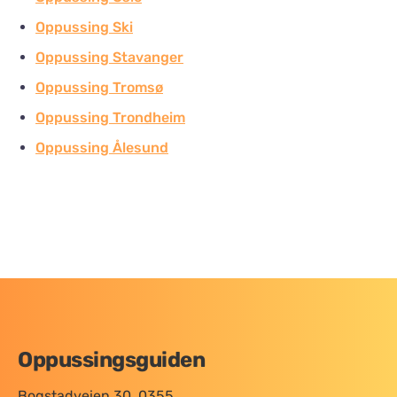
Oppussing Ski
Oppussing Stavanger
Oppussing Tromsø
Oppussing Trondheim
Oppussing Ålesund
Oppussingsguiden
Bogstadveien 30, 0355.