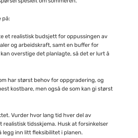
rspørsel spesielt om sommeren.
 på:
tte et realistisk budsjett for oppussingen av
aler og arbeidskraft, samt en buffer for
kan overstige det planlagte, så det er lurt å
som har størst behov for oppgradering, og
mest kostbare, men også de som kan gi størst
ktet. Vurder hvor lang tid hver del av
t realistisk tidsskjema. Husk at forsinkelser
egg inn litt fleksibilitet i planen.