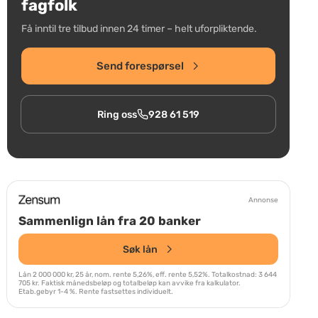
fagfolk
Få inntil tre tilbud innen 24 timer – helt uforpliktende.
Send forespørsel
Ring oss
928 61 519
Annonse
Sammenlign lån fra 20 banker
Søk lån
Lån 2 000 000 kr, 25 år, nom. rente 5,26%, eff. rente 5,52%. Totalkostnad: 3 644
705 kr. Faktisk månedsbeløp og totalbeløp kan avvike fra kalkulator.
Etab.gebyr 1-4 %. Rente fastsettes individuelt.