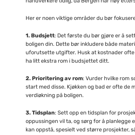
håndverkere tidlig, da Bergen har høy ette
Her er noen viktige områder du bør fokusere
1. Budsjett
: Det første du bør gjøre er å se
boligen din. Dette bør inkludere både materi
uforutsette utgifter. Husk at kostnader ofte 
ha litt ekstra rom i budsjettet ditt.
2. Prioritering av rom
: Vurder hvilke rom 
start med disse. Kjøkken og bad er ofte de 
verdiøkning på boligen.
3. Tidsplan
: Sett opp en tidsplan for prosje
oppussingen vil ta, og sørg for å planlegge e
kan oppstå, spesielt ved større prosjekter, så l