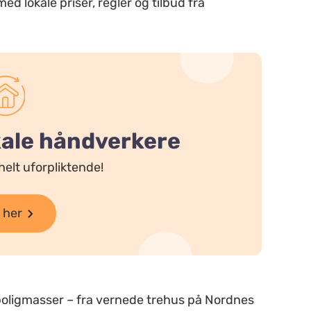
d lokale priser, regler og tilbud fra
okale håndverkere
helt uforpliktende!
 her
oligmasser – fra vernede trehus på Nordnes