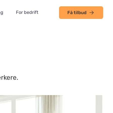
ng
For bedrift
Få tilbud
erkere.