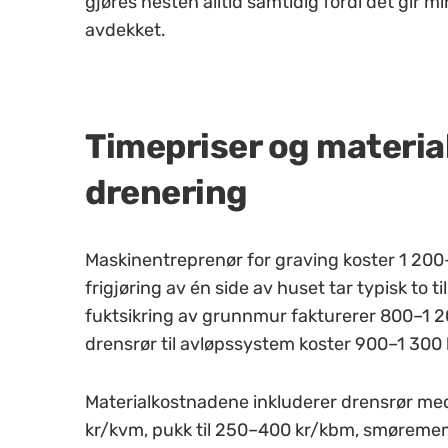
gjøres nesten alltid samtidig fordi det gir 
avdekket.
Timepriser og materia
drenering
Maskinentreprenør for graving koster 1 200–
frigjøring av én side av huset tar typisk to t
fuktsikring av grunnmur fakturerer 800–1 200
drensrør til avløpssystem koster 900–1 300 
Materialkostnadene inkluderer drensrør med t
kr/kvm, pukk til 250–400 kr/kbm, smøremem