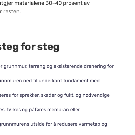
 utgjør materialene 30–40 prosent av
r resten.
steg for steg
er grunnmur, terreng og eksisterende drenering for
runnmuren ned til underkant fundament med
eres for sprekker, skader og fukt, og nødvendige
res, tørkes og påføres membran eller
å grunnmurens utside for å redusere varmetap og