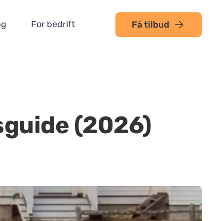
ng
For bedrift
Få tilbud
sguide (2026)