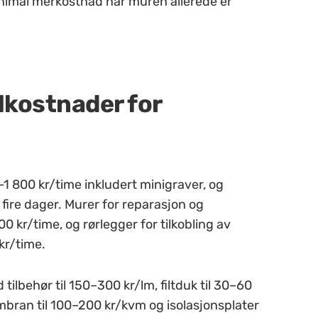
minimal merkostnad når muren allerede er
lkostnader for
1 800 kr/time inkludert minigraver, og
il fire dager. Murer for reparasjon og
 kr/time, og rørlegger for tilkobling av
kr/time.
ilbehør til 150–300 kr/lm, filtduk til 30–60
bran til 100–200 kr/kvm og isolasjonsplater