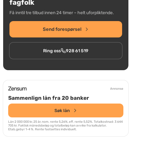
fagfolk
Få inntil tre tilbud innen 24 timer – helt uforpliktende.
Send forespørsel
Ring oss
928 61 519
Annonse
Sammenlign lån fra 20 banker
Søk lån
Lån 2 000 000 kr, 25 år, nom. rente 5,26%, eff. rente 5,52%. Totalkostnad: 3 644
705 kr. Faktisk månedsbeløp og totalbeløp kan avvike fra kalkulator.
Etab.gebyr 1-4 %. Rente fastsettes individuelt.