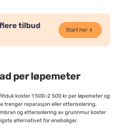
lere tilbud
Start her
nad per løpemeter
iltduk koster 1 500–2 500 kr per løpemeter og
 trenger reparasjon eller etterisolering.
mbran og etterisolering av grunnmur koster
gste alternativet for eneboliger.