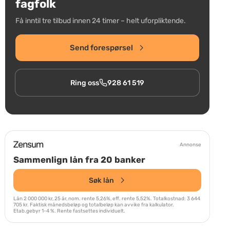
fagfolk
Få inntil tre tilbud innen 24 timer – helt uforpliktende.
Send forespørsel
Ring oss
928 61 519
Annonse
Sammenlign lån fra 20 banker
Søk lån
Lån 2 000 000 kr, 25 år, nom. rente 5,26%, eff. rente 5,52%. Totalkostnad: 3 644
705 kr. Faktisk månedsbeløp og totalbeløp kan avvike fra kalkulator.
Etab.gebyr 1-4 %. Rente fastsettes individuelt.