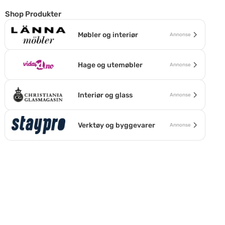
Shop Produkter
Møbler og interiør
Annonse
Hage og utemøbler
Annonse
Interiør og glass
Annonse
Verktøy og byggevarer
Annonse