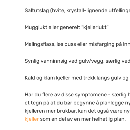
Saltutslag (hvite, krystall-lignende utfelli
Mugglukt eller generelt “kjellerlukt”
Malingsflass, løs puss eller misfarging på 
Synlig vanninnsig ved gulv/vegg, særlig ved
Kald og klam kjeller med trekk langs gulv o
Har du flere av disse symptomene - særlig hv
et tegn på at du bør begynne å planlegge ny
kjelleren mer brukbar, kan det også være ny
kjeller
som en del av en mer helhetlig plan.