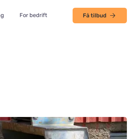
ng
For bedrift
Få tilbud