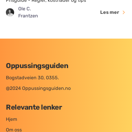
Prisguide - Regler, kostnader og tips
Ole C.
Les mer
Frantzen
Oppussingsguiden
Bogstadveien 30, 0355.
@2024 Oppussingsguiden.no
Relevante lenker
Hjem
Om oss