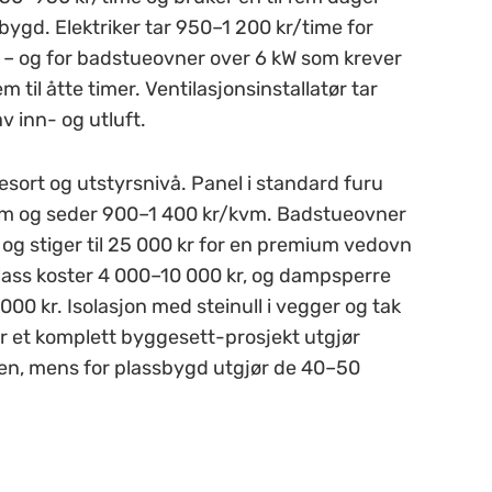
bygd. Elektriker tar 950–1 200 kr/time for
er – og for badstueovner over 6 kW som krever
 til åtte timer. Ventilasjonsinstallatør tar
v inn- og utluft.
esort og utstyrsnivå. Panel i standard furu
m og seder 900–1 400 kr/kvm. Badstueovner
 og stiger til 25 000 kr for en premium vedovn
glass koster 4 000–10 000 kr, og dampsperre
00 kr. Isolasjon med steinull i vegger og tak
r et komplett byggesett-prosjekt utgjør
sen, mens for plassbygd utgjør de 40–50