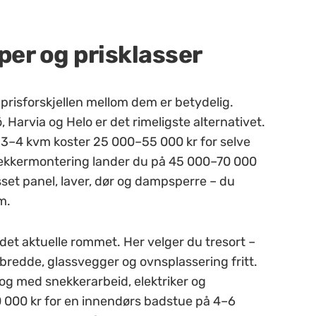
yper og prisklasser
g prisforskjellen mellom dem er betydelig.
Harvia og Helo er det rimeligste alternativet.
a. 3–4 kvm koster 25 000–55 000 kr for selve
snekkermontering lander du på 45 000–70 000
sset panel, laver, dør og dampsperre – du
m.
et aktuelle rommet. Her velger du tresort –
rbredde, glassvegger og ovnsplassering fritt.
og med snekkerarbeid, elektriker og
0 000 kr for en innendørs badstue på 4–6