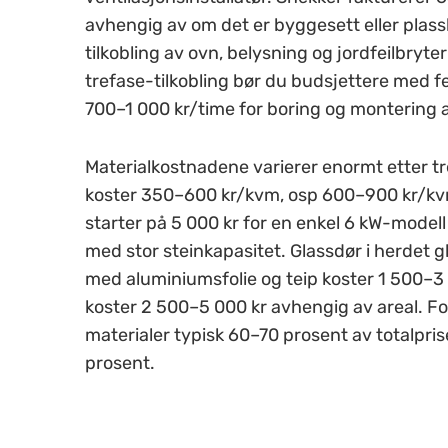
avhengig av om det er byggesett eller plass
tilkobling av ovn, belysning og jordfeilbryt
trefase-tilkobling bør du budsjettere med fem
700–1 000 kr/time for boring og montering a
Materialkostnadene varierer enormt etter tr
koster 350–600 kr/kvm, osp 600–900 kr/kv
starter på 5 000 kr for en enkel 6 kW-modell
med stor steinkapasitet. Glassdør i herdet 
med aluminiumsfolie og teip koster 1 500–3 0
koster 2 500–5 000 kr avhengig av areal. Fo
materialer typisk 60–70 prosent av totalpri
prosent.