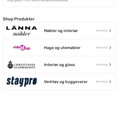
Etab.gebyr 1-4 %. Rente fastsettes individuelt.
Shop Produkter
Møbler og interiør
Annonse
Hage og utemøbler
Annonse
Interiør og glass
Annonse
Verktøy og byggevarer
Annonse