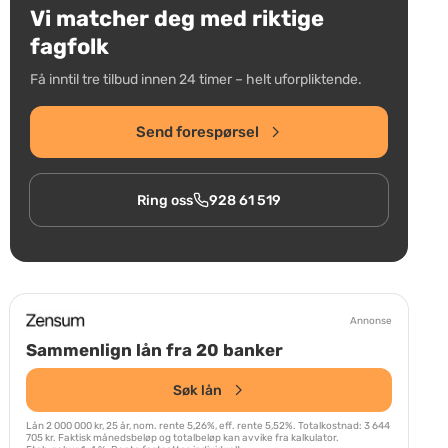
Vi matcher deg med riktige
fagfolk
Få inntil tre tilbud innen 24 timer – helt uforpliktende.
Send forespørsel
Ring oss
928 61 519
Annonse
Sammenlign lån fra 20 banker
Søk lån
Lån 2 000 000 kr, 25 år, nom. rente 5,26%, eff. rente 5,52%. Totalkostnad: 3 644
705 kr. Faktisk månedsbeløp og totalbeløp kan avvike fra kalkulator.