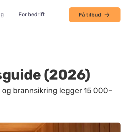
ng
For bedrift
Få tilbud
sguide (2026)
n og brannsikring legger 15 000–