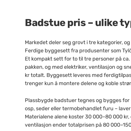
Badstue pris – ulike t
Markedet deler seg grovt i tre kategorier, o
Ferdige byggesett fra produsenter som Tylö, 
Et kompakt sett for to til tre personer på c
pakken, og med elektriker, ventilasjon og 
kr totalt. Byggesett leveres med ferdigtilpa
trenger kun å montere delene og koble strø
Plassbygde badstuer tegnes og bygges for d
osp, seder eller termobehandlet furu – lave
Materialene alene koster 30 000–80 000 kr, 
ventilasjon ender totalprisen på 80 000–15