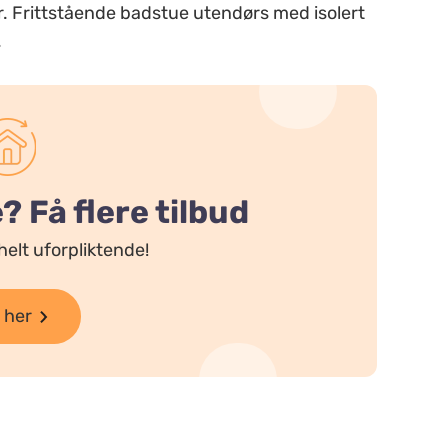
r. Frittstående badstue utendørs med isolert
.
 Få flere tilbud
helt uforpliktende!
 her