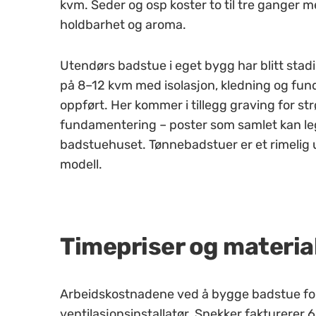
kvm. Seder og osp koster to til tre ganger 
holdbarhet og aroma.
Utendørs badstue i eget bygg har blitt sta
på 8–12 kvm med isolasjon, kledning og fu
oppført. Her kommer i tillegg graving for st
fundamentering – poster som samlet kan le
badstuehuset. Tønnebadstuer er et rimelig u
modell.
Timepriser og materia
Arbeidskostnadene ved å bygge badstue ford
ventilasjonsinstallatør. Snekker fakturerer