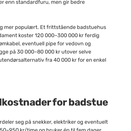
mer enn standardfuru, men gir bedre
dig mer populært. Et frittstående badstuehus
ndament koster 120 000–300 000 kr ferdig
rømkabel, eventuell pipe for vedovn og
gge på 30 000–80 000 kr utover selve
tendørsalternativ fra 40 000 kr for en enkel
lkostnader for badstue
eler seg på snekker, elektriker og eventuelt
 650–950 kr/time og bruker én til fem dager