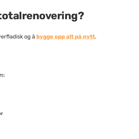
 totalrenovering?
verfladisk og å
bygge opp alt på nytt
.
m:
er