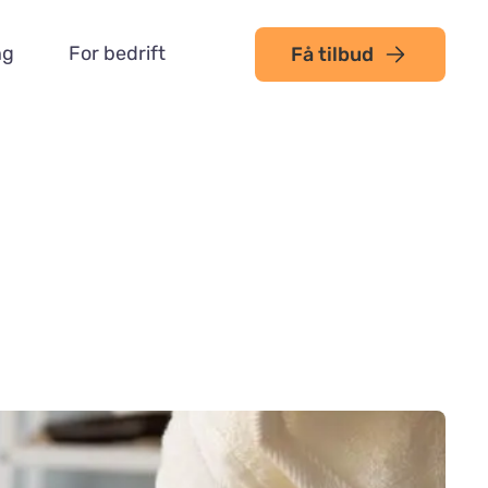
ng
For bedrift
Få tilbud