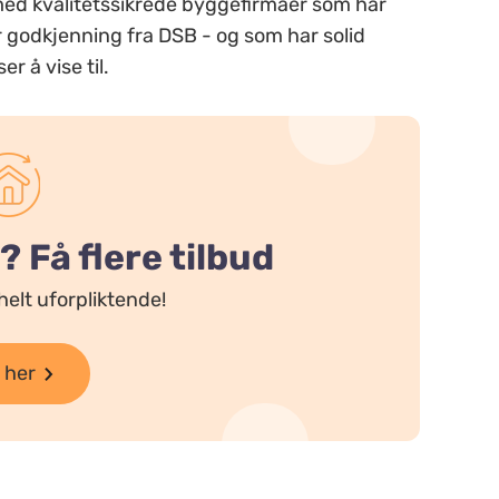
med kvalitetssikrede byggefirmaer som har
r godkjenning fra DSB - og som har solid
r å vise til.
 Få flere tilbud
helt uforpliktende!
 her