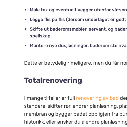
Male tak og eventuelt vegger utenfor våtso
Legge flis på flis (dersom underlaget er godt
Skifte ut baderomsmøbler, servant, og bad
speilskap.
Montere nye dusjløsninger, baderom steinvask
Dette er betydelig rimeligere, men du får n
Totalrenovering
I mange tilfeller er full
renovering av bad
de
stendere, skifter rør, endrer planløsning, pla
membran og bygger badet opp igjen fra bun
historikk, eller ønsker du å endre planløsnin