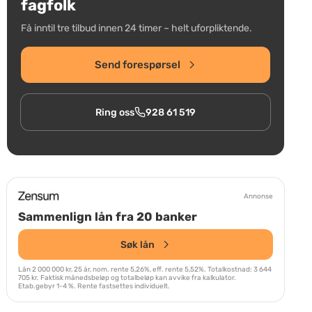
fagfolk
Få inntil tre tilbud innen 24 timer – helt uforpliktende.
Send forespørsel
Ring oss
928 61 519
Annonse
Sammenlign lån fra 20 banker
Søk lån
Lån 2 000 000 kr, 25 år, nom. rente 5,26%, eff. rente 5,52%. Totalkostnad: 3 644
705 kr. Faktisk månedsbeløp og totalbeløp kan avvike fra kalkulator.
Etab.gebyr 1-4 %. Rente fastsettes individuelt.