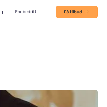
ng
For bedrift
Få tilbud