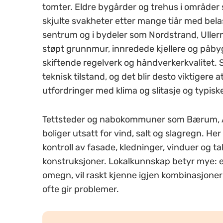
tomter. Eldre bygårder og trehus i område
skjulte svakheter etter mange tiår med bela
sentrum og i bydeler som Nordstrand, Ullern
støpt grunnmur, innredede kjellere og påby
skiftende regelverk og håndverkerkvalitet. 
teknisk tilstand, og det blir desto viktiger
utfordringer med klima og slitasje og typis
Tettsteder og nabokommuner som Bærum, As
boliger utsatt for vind, salt og slagregn. He
kontroll av fasade, kledninger, vinduer og tak,
konstruksjoner. Lokalkunnskap betyr mye: e
omegn, vil raskt kjenne igjen kombinasjoner
ofte gir problemer.