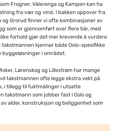
r som Frogner, Vålerenga og Kampen kan ha
stning fra vær og vind. I bakken oppover fra
 og Grorud finner vi ofte kombinasjoner av
gg som er gjennomført over flere tiår, med
Slike forhold gjør det mer krevende å vurdere
e at takstmannen kjenner både Oslo-spesifikke
ke byggeløsninger i området.
ker, Lørenskog og Lillestrøm har mange
r vil takstmannen ofte legge ekstra vekt på
 i tillegg til fuktmålinger i utsatte
n takstmann som jobber fast i Oslo og
 av alder, konstruksjon og beliggenhet som