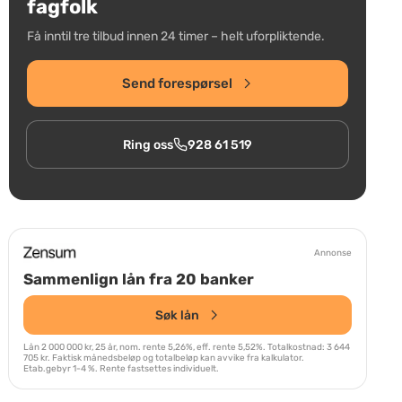
fagfolk
Få inntil tre tilbud innen 24 timer – helt uforpliktende.
Send forespørsel
Ring oss
928 61 519
Annonse
Sammenlign lån fra 20 banker
Søk lån
Lån 2 000 000 kr, 25 år, nom. rente 5,26%, eff. rente 5,52%. Totalkostnad: 3 644
705 kr. Faktisk månedsbeløp og totalbeløp kan avvike fra kalkulator.
Etab.gebyr 1-4 %. Rente fastsettes individuelt.