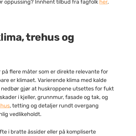
 før oppussing? Innhent tilbud fra fagfolk
her
.
klima, trehus og
 på flere måter som er direkte relevante for
are er klimaet. Varierende klima med kalde
e nedbør gjør at huskroppene utsettes for fukt
skader i kjeller, grunnmur, fasade og tak, og
 hus
, tetting og detaljer rundt overgang
lig vedlikeholdt.
ofte i bratte åssider eller på kompliserte