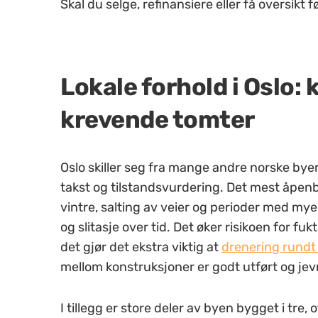
Skal du selge, refinansiere eller få oversikt
Lokale forhold i Oslo: 
krevende tomter
Oslo skiller seg fra mange andre norske byer
takst og tilstandsvurdering. Det mest åpenb
vintre, salting av veier og perioder med my
og slitasje over tid. Det øker risikoen f
or fukt
det gjør det ekstra viktig at
drenering rundt
mellom konstruksjoner er godt utført og jevn
I tillegg er store deler av byen bygget i tre, 