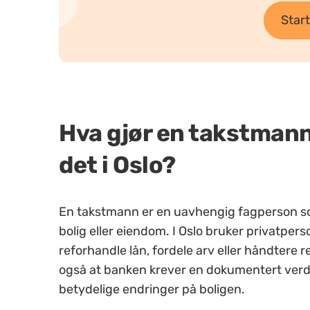
Start
Hva gjør en takstmann
det i Oslo?
En takstmann er en uavhengig fagperson som
bolig eller eiendom. I Oslo bruker privatpers
reforhandle lån, fordele arv eller håndtere 
også at banken krever en dokumentert verdi f
betydel
ige endringer på boligen.