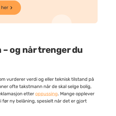
 her
 – og når trenger du
 vurderer verdi og eller teknisk tilstand på
oner ofte takstmann når de skal selge bolig,
reklamasjon etter
oppussing
. Mange opplever
ør ny belåning, spesielt når det er gjort