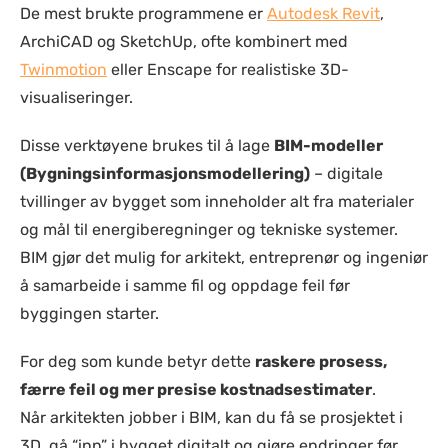
De mest brukte programmene er
Autodesk Revit
,
ArchiCAD og SketchUp, ofte kombinert med
Twinmotion
eller Enscape for realistiske 3D-
visualiseringer.
Disse verktøyene brukes til å lage
BIM-modeller
(Bygningsinformasjonsmodellering)
– digitale
tvillinger av bygget som inneholder alt fra materialer
og mål til energiberegninger og tekniske systemer.
BIM gjør det mulig for arkitekt, entreprenør og ingeniør
å samarbeide i samme fil og oppdage feil før
byggingen starter.
For deg som kunde betyr dette
raskere prosess,
færre feil og mer presise kostnadsestimater
.
Når arkitekten jobber i BIM, kan du få se prosjektet i
3D, gå “inn” i bygget digitalt og gjøre endringer før