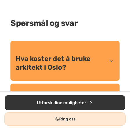
Spørsmål og svar
Hva koster det å bruke
arkitekt i Oslo?
Er arkitekt påkrevd for
Utforsk dine muligheter
byggesøknad?
Ring oss