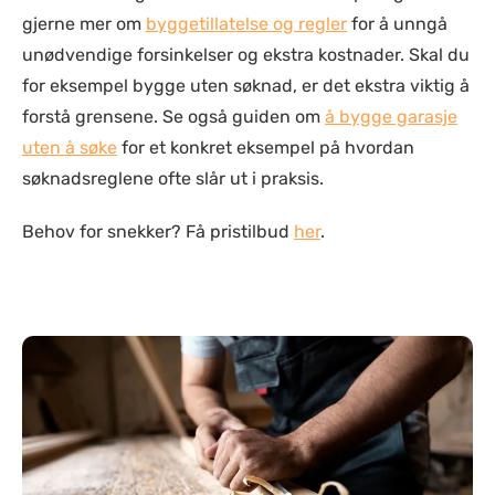
gjerne mer om
byggetillatelse og regler
for å unngå
unødvendige forsinkelser og ekstra kostnader. Skal du
for eksempel bygge uten søknad, er det ekstra viktig å
forstå grensene. Se også guiden om
å bygge garasje
uten å søke
for et konkret eksempel på hvordan
søknadsreglene ofte slår ut i praksis.
Behov for snekker? Få pristilbud
her
.