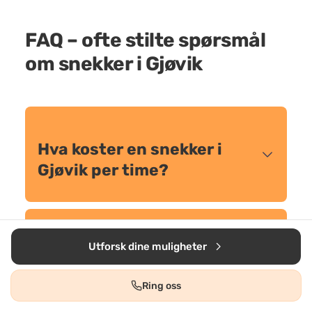
FAQ – ofte stilte spørsmål
om snekker i Gjøvik
Hva koster en snekker i
Gjøvik per time?
Utforsk dine muligheter
Er det billigere å bruke
fastpris enn timespris?
Ring oss