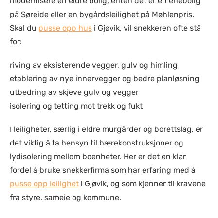
modernisere en eldre bolig, enten det er en enebolig
på Søreide eller en bygårdsleilighet på Møhlenpris.
Skal du
pusse opp hus
i Gjøvik, vil snekkeren ofte stå
for:
riving av eksisterende vegger, gulv og himling
etablering av nye innervegger og bedre planløsning
utbedring av skjeve gulv og vegger
isolering og tetting mot trekk og fukt
I leiligheter, særlig i eldre murgårder og borettslag, er
det viktig å ta hensyn til bærekonstruksjoner og
lydisolering mellom boenheter. Her er det en klar
fordel å bruke snekkerfirma som har erfaring med å
pusse opp leilighet
i Gjøvik, og som kjenner til kravene
fra styre, sameie og kommune.