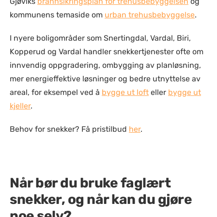
Gjøviks
brannsikringsplan for trehusbebyggelsen
og
kommunens temaside om
urban trehusbebyggelse
.
I nyere boligområder som Snertingdal, Vardal, Biri,
Kopperud og Vardal handler snekkertjenester ofte om
innvendig oppgradering, ombygging av planløsning,
mer energieffektive løsninger og bedre utnyttelse av
areal, for eksempel ved å
bygge ut loft
eller
bygge ut
kjeller
.
Behov for snekker? Få pristilbud
her
.
Når bør du bruke faglært
snekker, og når kan du gjøre
noe selv?