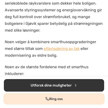
seriekoblede røykvarslere som dekker hele boligen.
Avanserte styringssystemer og energiovervåkning gir
deg full kontroll over strømforbruket, og mange
boligeiere i Gjøvik sparer betydelig på strømregningen
med slike løsninger.
Noen velger å kombinere smarthusoppgraderinger
med større tiltak som
etterisolering av tak
eller
modernisering av eldre bolig.
Noen av de største fordelene med et smarthus
inkluderer:
Automatisert lysstyring, som kan tilpasses tidspunkter
Utforsk dine muligheter
eller bevegelsessensorer for å spare energi.
Fjernstyring av varme via smarte termostater, som
Ring oss
justerer temperaturen etter ditt behov, noe som gir