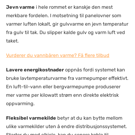
Jevn varme
i hele rommet er kanskje den mest
merkbare fordelen. I motsetning til panelovner som
varmer luften lokalt, gir gulvvarme en jevn temperatur
fra gulv til tak. Du slipper kalde gulv og varm luft ved
taket.
Vurderer du vannbåren varme? Få flere tilbud
Lavere energikostnader
oppnås fordi systemet kan
bruke lavtemperaturvarme fra varmepumper effektivt.
En luft-til-vann eller bergvarmepumpe produserer
mer varme per kilowatt strøm enn direkte elektrisk
oppvarming.
Fleksibel varmekilde
betyr at du kan bytte mellom
ulike varmekilder uten å endre distribusjonssystemet.
Starter du med elkjele, kan du senere koble til