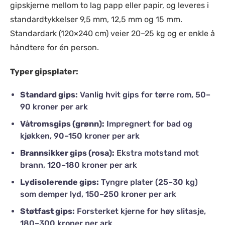
gipskjerne mellom to lag papp eller papir, og leveres i
standardtykkelser 9,5 mm, 12,5 mm og 15 mm.
Standardark (120×240 cm) veier 20–25 kg og er enkle å
håndtere for én person.
Typer gipsplater:
Standard gips:
Vanlig hvit gips for tørre rom, 50–
90 kroner per ark
Våtromsgips (grønn):
Impregnert for bad og
kjøkken, 90–150 kroner per ark
Brannsikker gips (rosa):
Ekstra motstand mot
brann, 120–180 kroner per ark
Lydisolerende gips:
Tyngre plater (25–30 kg)
som demper lyd, 150–250 kroner per ark
Støtfast gips:
Forsterket kjerne for høy slitasje,
180–300 kroner per ark