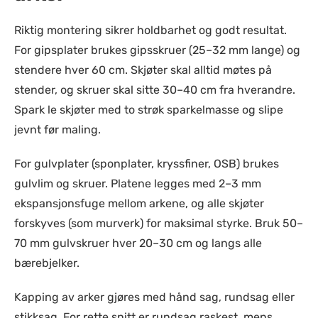
Riktig montering sikrer holdbarhet og godt resultat.
For gipsplater brukes gipsskruer (25–32 mm lange) og
stendere hver 60 cm. Skjøter skal alltid møtes på
stender, og skruer skal sitte 30–40 cm fra hverandre.
Spark le skjøter med to strøk sparkelmasse og slipe
jevnt før maling.
For gulvplater (sponplater, kryssfiner, OSB) brukes
gulvlim og skruer. Platene legges med 2–3 mm
ekspansjonsfuge mellom arkene, og alle skjøter
forskyves (som murverk) for maksimal styrke. Bruk 50–
70 mm gulvskruer hver 20–30 cm og langs alle
bærebjelker.
Kapping av arker gjøres med hånd sag, rundsag eller
stikksag. For rette snitt er rundsag raskest, mens