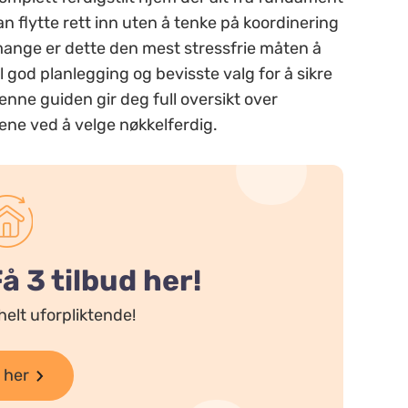
kan flytte rett inn uten å tenke på koordinering
 mange er dette den mest stressfrie måten å
l god planlegging og bevisste valg for å sikre
enne guiden gir deg full oversikt over
ne ved å velge nøkkelferdig.
 3 tilbud her!
helt uforpliktende!
 her