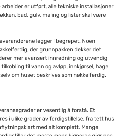
arbeider er utført, alle tekniske installasjoner
Kjøkken, bad, gulv, maling og lister skal være
e leverandørene legger i begrepet. Noen
nøkkelferdig, der grunnpakken dekker det
derer mer avansert innredning og utvendig
tilkobling til vann og avløp, innkjørsel, hage
 selv om huset beskrives som nøkkelferdig.
veransegrader er vesentlig å forstå. Et
 i ulike grader av ferdigstillelse, fra tett hus
nnflytningsklart med alt komplett. Mange
erdigstiller det meste mens kjøperen gjør noe