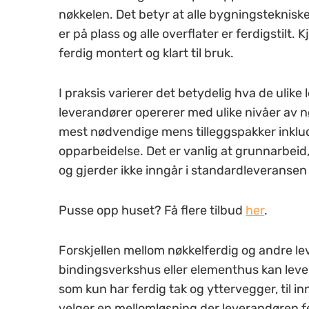
nøkkelen. Det betyr at alle bygningstekniske 
er på plass og alle overflater er ferdigstilt. 
ferdig montert og klart til bruk.
I praksis varierer det betydelig hva de ulik
leverandører opererer med ulike nivåer av 
mest nødvendige mens tilleggspakker inklu
opparbeidelse. Det er vanlig at grunnarbeid, 
og gjerder ikke inngår i standardleveransen
Pusse opp huset? Få flere tilbud
her
.
Forskjellen mellom nøkkelferdig og andre le
bindingsverkshus eller elementhus kan leveres
som kun har ferdig tak og yttervegger, til i
velger en mellomløsning der leverandøren f