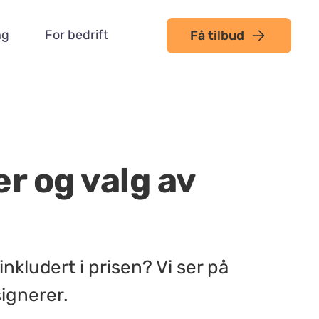
ng
For bedrift
Få tilbud
r og valg av
inkludert i prisen? Vi ser på
signerer.