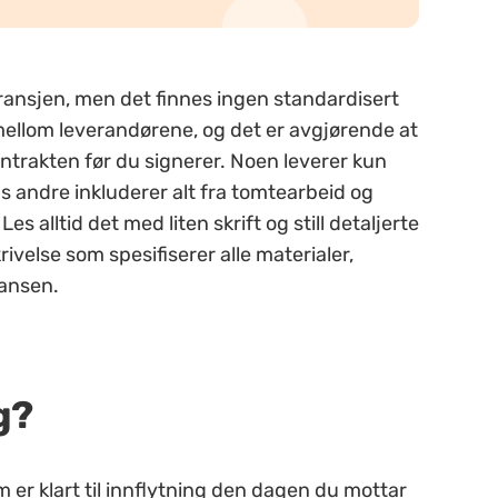
ransjen, men det finnes ingen standardisert
 mellom leverandørene, og det er avgjørende at
ontrakten før du signerer. Noen leverer kun
andre inkluderer alt fra tomtearbeid og
s alltid det med liten skrift og still detaljerte
velse som spesifiserer alle materialer,
ransen.
g?
m er klart til innflytning den dagen du mottar