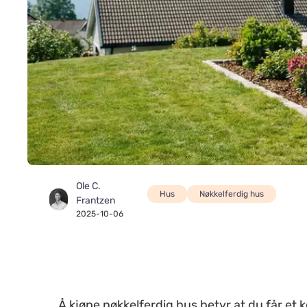
Ole C.
Hus
Nøkkelferdig hus
Frantzen
2025-10-06
Å kjøpe nøkkelferdig hus betyr at du får et 