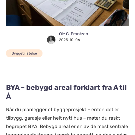
Ole C. Frantzen
2025-10-06
Byggetillatelse
BYA – bebygd areal forklart fra A til
Å
Når du planlegger et byggeprosjekt – enten det er
tilbygg, garasje eller helt nytt hus – møter du raskt
begrepet BYA. Bebygd areal er en av de mest sentrale
beregningsfaktorene i norsk byggerett, og den avgjør