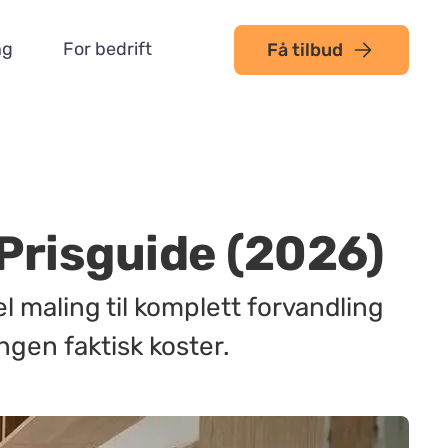
ng
For bedrift
Få tilbud
Prisguide (2026)
l maling til komplett forvandling
gen faktisk koster.