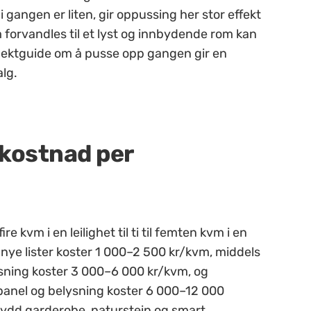
angen er liten, gir oppussing her stor effekt
som forvandles til et lyst og innbydende rom kan
sjektguide om å pusse opp gangen gir en
alg.
 kostnad per
fire kvm i en leilighet til ti til femten kvm i en
nye lister koster 1 000–2 500 kr/kvm, middels
sning koster 3 000–6 000 kr/kvm, og
 panel og belysning koster 6 000–12 000
ydd garderobe, naturstein og smart