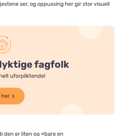
stene ser, og oppussing her gir stor visuell
dyktige fagfolk
helt uforpliktende!
 her
i den er liten og «bare en