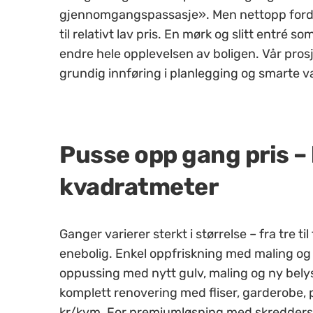
gjennomgangspassasje». Men nettopp fordi g
til relativt lav pris. En mørk og slitt entré 
endre hele opplevelsen av boligen. Vår pro
grundig innføring i planlegging og smarte v
Pusse opp gang pris –
kvadratmeter
Ganger varierer sterkt i størrelse – fra tre til 
enebolig. Enkel oppfriskning med maling og 
oppussing med nytt gulv, maling og ny bely
komplett renovering med fliser, garderobe,
kr/kvm. For premiumløsning med skredders