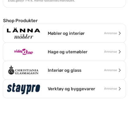
Etab.gebyr 1-4 %. Rente fastsettes individuelt.
Shop Produkter
Møbler og interiør
Annonse
Hage og utemøbler
Annonse
Interiør og glass
Annonse
Verktøy og byggevarer
Annonse