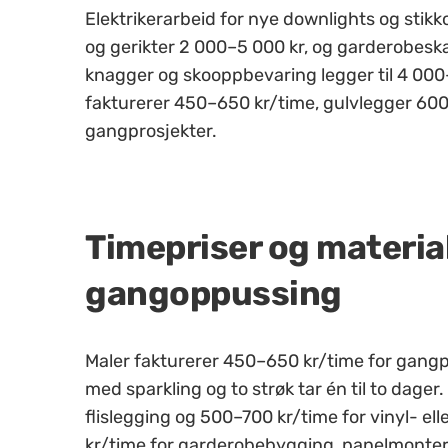
Elektrikerarbeid for nye downlights og stikk
og gerikter 2 000–5 000 kr, og garderobeska
knagger og skooppbevaring legger til 4 000–
fakturerer 450–650 kr/time, gulvlegger 60
gangprosjekter.
Timepriser og materia
gangoppussing
Maler fakturerer 450–650 kr/time for gangp
med sparkling og to strøk tar én til to dage
flislegging og 500–700 kr/time for vinyl- el
kr/time for garderobebygging, panelmonterin