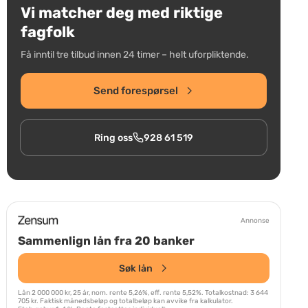
Vi matcher deg med riktige
fagfolk
Få inntil tre tilbud innen 24 timer – helt uforpliktende.
Send forespørsel
Ring oss
928 61 519
Annonse
Sammenlign lån fra 20 banker
Søk lån
Lån 2 000 000 kr, 25 år, nom. rente 5,26%, eff. rente 5,52%. Totalkostnad: 3 644
705 kr. Faktisk månedsbeløp og totalbeløp kan avvike fra kalkulator.