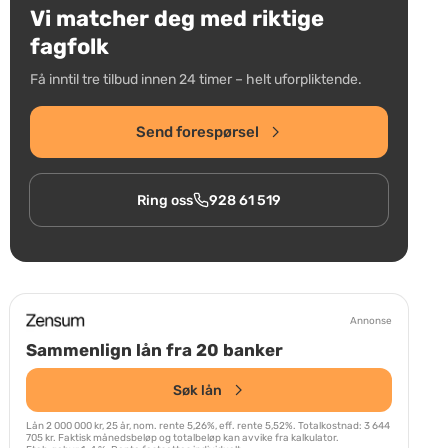
Vi matcher deg med riktige
fagfolk
Få inntil tre tilbud innen 24 timer – helt uforpliktende.
Send forespørsel
Ring oss
928 61 519
Annonse
Sammenlign lån fra 20 banker
Søk lån
Lån 2 000 000 kr, 25 år, nom. rente 5,26%, eff. rente 5,52%. Totalkostnad: 3 644
705 kr. Faktisk månedsbeløp og totalbeløp kan avvike fra kalkulator.