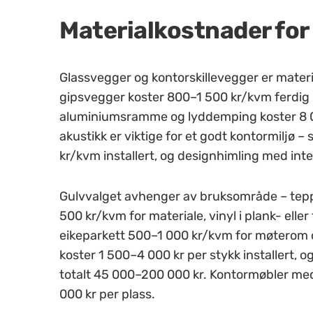
Materialkostnader for
Glassvegger og kontorskillevegger er mater
gipsvegger koster 800–1 500 kr/kvm ferdi
aluminiumsramme og lyddemping koster 8 0
akustikk er viktige for et godt kontormiljø 
kr/kvm installert, og designhimling med int
Gulvvalget avhenger av bruksområde – teppef
500 kr/kvm for materiale, vinyl i plank- ell
eikeparkett 500–1 000 kr/kvm for møterom o
koster 1 500–4 000 kr per stykk installert, 
totalt 45 000–200 000 kr. Kontormøbler me
000 kr per plass.