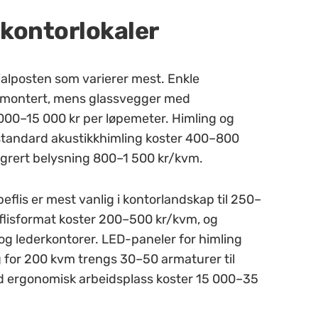
 kontorlokaler
ialposten som varierer mest. Enkle
g montert, mens glassvegger med
00–15 000 kr per løpemeter. Himling og
– standard akustikkhimling koster 400–800
egrert belysning 800–1 500 kr/kvm.
lis er mest vanlig i kontorlandskap til 250–
er flisformat koster 200–500 kr/kvm, og
g lederkontorer. LED-paneler for himling
og for 200 kvm trengs 30–50 armaturer til
d ergonomisk arbeidsplass koster 15 000–35