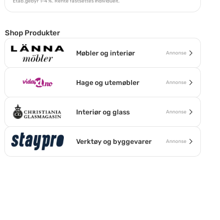
Etab.gebyr 1-4 %. Rente fastsettes individuelt.
Shop Produkter
Møbler og interiør
Annonse
Hage og utemøbler
Annonse
Interiør og glass
Annonse
Verktøy og byggevarer
Annonse