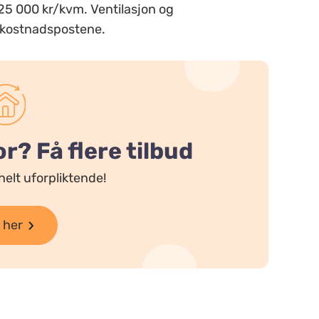
–25 000 kr/kvm. Ventilasjon og
e kostnadspostene.
? Få flere tilbud
helt uforpliktende!
 her