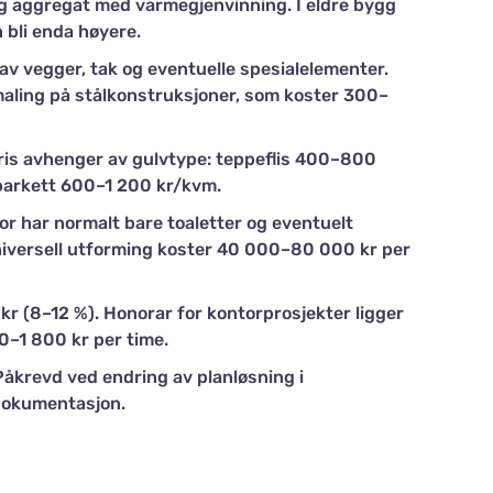
og aggregat med varmegjenvinning. I eldre bygg
 bli enda høyere.
av vegger, tak og eventuelle spesialelementer.
ling på stålkonstruksjoner, som koster 300–
ris avhenger av gulvtype: teppeflis 400–800
 parkett 600–1 200 kr/kvm.
r har normalt bare toaletter og eventuelt
niversell utforming koster 40 000–80 000 kr per
kr (8–12 %). Honorar for kontorprosjekter ligger
0–1 800 kr per time.
åkrevd ved endring av planløsning i
dokumentasjon.