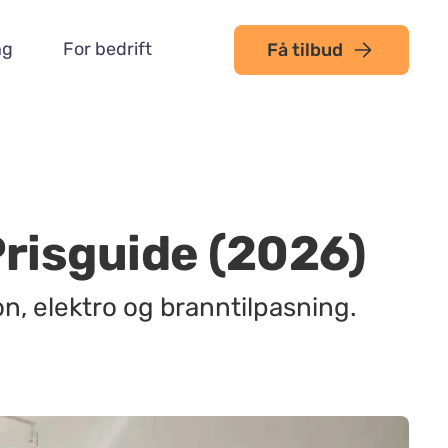
ng
For bedrift
Få tilbud
Prisguide (2026)
n, elektro og branntilpasning.