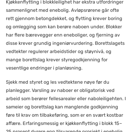
Kjøkkenflytting i blokkleilighet har ekstra utfordringer
sammenlignet med enebolig. Avløpsrørene går ofte
rett gjennom betongdekket, og flytting krever boring
og omlegging som kan berøre naboen under. Blokker
har flere bærevegger enn eneboliger, og fjerning av
disse krever grundig ingeniørvurdering. Borettslagets
vedtekter regulerer arbeidstider og støynivå, og
mange borettslag krever styregodkjenning for
vesentlige endringer i planløsning.
Sjekk med styret og les vedtektene nøye før du
planlegger. Varsling av naboer er obligatorisk ved
arbeid som berører fellesarealer eller naboleiligehten. I
sameier og borettslag kan manglende godkjenning
føre til krav om tilbakeføring, som er en svært kostbar
affære. Erfaringsmessig er kjøkkenflytting i blokk 15–
25 prosent dyrere enn tilsvarende prosjekt i enebolig