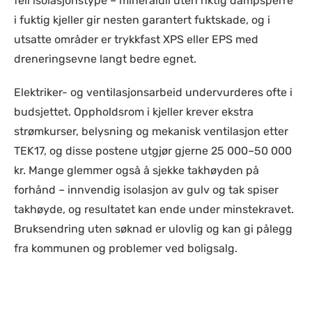
feil isolasjonstype – mineralull uten riktig dampsperre
i fuktig kjeller gir nesten garantert fuktskade, og i
utsatte områder er trykkfast XPS eller EPS med
dreneringsevne langt bedre egnet.
Elektriker- og ventilasjonsarbeid undervurderes ofte i
budsjettet. Oppholdsrom i kjeller krever ekstra
strømkurser, belysning og mekanisk ventilasjon etter
TEK17, og disse postene utgjør gjerne 25 000–50 000
kr. Mange glemmer også å sjekke takhøyden på
forhånd – innvendig isolasjon av gulv og tak spiser
takhøyde, og resultatet kan ende under minstekravet.
Bruksendring uten søknad er ulovlig og kan gi pålegg
fra kommunen og problemer ved boligsalg.