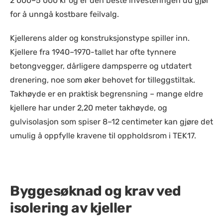
2 000–5 000 kr og er den beste investeringen du gjør
for å unngå kostbare feilvalg.
Kjellerens alder og konstruksjonstype spiller inn.
Kjellere fra 1940–1970-tallet har ofte tynnere
betongvegger, dårligere dampsperre og utdatert
drenering, noe som øker behovet for tilleggstiltak.
Takhøyde er en praktisk begrensning – mange eldre
kjellere har under 2,20 meter takhøyde, og
gulvisolasjon som spiser 8–12 centimeter kan gjøre det
umulig å oppfylle kravene til oppholdsrom i TEK17.
Byggesøknad og krav ved
isolering av kjeller