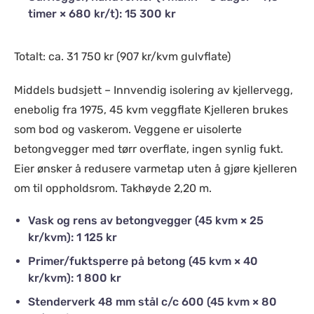
timer × 680 kr/t): 15 300 kr
Totalt: ca. 31 750 kr (907 kr/kvm gulvflate)
Middels budsjett – Innvendig isolering av kjellervegg,
enebolig fra 1975, 45 kvm veggflate Kjelleren brukes
som bod og vaskerom. Veggene er uisolerte
betongvegger med tørr overflate, ingen synlig fukt.
Eier ønsker å redusere varmetap uten å gjøre kjelleren
om til oppholdsrom. Takhøyde 2,20 m.
Vask og rens av betongvegger (45 kvm × 25
kr/kvm): 1 125 kr
Primer/fuktsperre på betong (45 kvm × 40
kr/kvm): 1 800 kr
Stenderverk 48 mm stål c/c 600 (45 kvm × 80