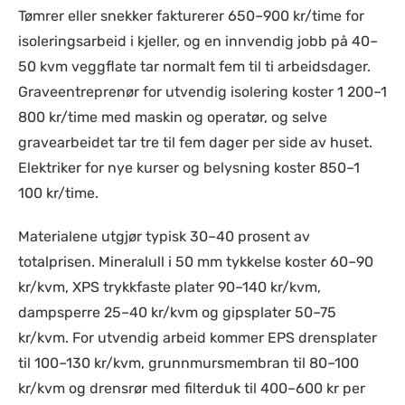
Tømrer eller snekker fakturerer 650–900 kr/time for
isoleringsarbeid i kjeller, og en innvendig jobb på 40–
50 kvm veggflate tar normalt fem til ti arbeidsdager.
Graveentreprenør for utvendig isolering koster 1 200–1
800 kr/time med maskin og operatør, og selve
gravearbeidet tar tre til fem dager per side av huset.
Elektriker for nye kurser og belysning koster 850–1
100 kr/time.
Materialene utgjør typisk 30–40 prosent av
totalprisen. Mineralull i 50 mm tykkelse koster 60–90
kr/kvm, XPS trykkfaste plater 90–140 kr/kvm,
dampsperre 25–40 kr/kvm og gipsplater 50–75
kr/kvm. For utvendig arbeid kommer EPS drensplater
til 100–130 kr/kvm, grunnmursmembran til 80–100
kr/kvm og drensrør med filterduk til 400–600 kr per