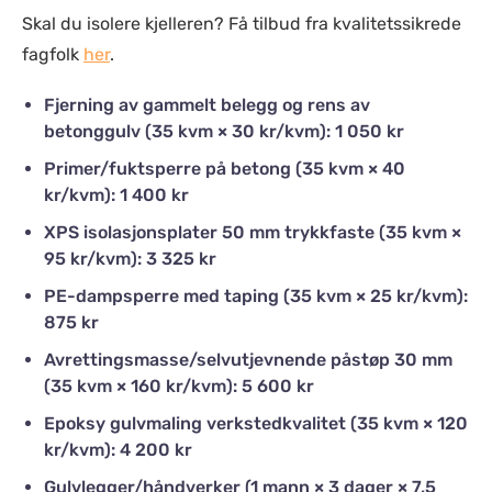
Skal du isolere kjelleren? Få tilbud fra kvalitetssikrede
fagfolk
her
.
Fjerning av gammelt belegg og rens av
betonggulv (35 kvm × 30 kr/kvm): 1 050 kr
Primer/fuktsperre på betong (35 kvm × 40
kr/kvm): 1 400 kr
XPS isolasjonsplater 50 mm trykkfaste (35 kvm ×
95 kr/kvm): 3 325 kr
PE-dampsperre med taping (35 kvm × 25 kr/kvm):
875 kr
Avrettingsmasse/selvutjevnende påstøp 30 mm
(35 kvm × 160 kr/kvm): 5 600 kr
Epoksy gulvmaling verkstedkvalitet (35 kvm × 120
kr/kvm): 4 200 kr
Gulvlegger/håndverker (1 mann × 3 dager × 7,5