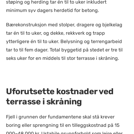
støping og herding tar én til to uker inkludert
minimum syv dagers herdetid for betong.
Bærekonstruksjon med stolper, dragere og bjelkelag
tar én til to uker, og dekke, rekkverk og trapp
ytterligere én til to uker. Belysning og terrengarbeid
tar to til fem dager. Total byggetid på stedet er tre til
seks uker for en middels til stor terrasse i skråning.
Uforutsette kostnader ved
terrasse i skråning
Fjell i grunnen der fundamentene skal stå krever
boring eller sprengning til en tilleggskostnad på 15
000–48 000 kr. Ustabile grunnforhold som leire eller