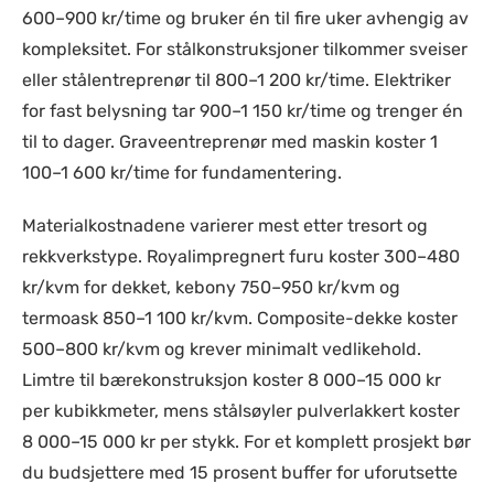
600–900 kr/time og bruker én til fire uker avhengig av
kompleksitet. For stålkonstruksjoner tilkommer sveiser
eller stålentreprenør til 800–1 200 kr/time. Elektriker
for fast belysning tar 900–1 150 kr/time og trenger én
til to dager. Graveentreprenør med maskin koster 1
100–1 600 kr/time for fundamentering.
Materialkostnadene varierer mest etter tresort og
rekkverkstype. Royalimpregnert furu koster 300–480
kr/kvm for dekket, kebony 750–950 kr/kvm og
termoask 850–1 100 kr/kvm. Composite-dekke koster
500–800 kr/kvm og krever minimalt vedlikehold.
Limtre til bærekonstruksjon koster 8 000–15 000 kr
per kubikkmeter, mens stålsøyler pulverlakkert koster
8 000–15 000 kr per stykk. For et komplett prosjekt bør
du budsjettere med 15 prosent buffer for uforutsette