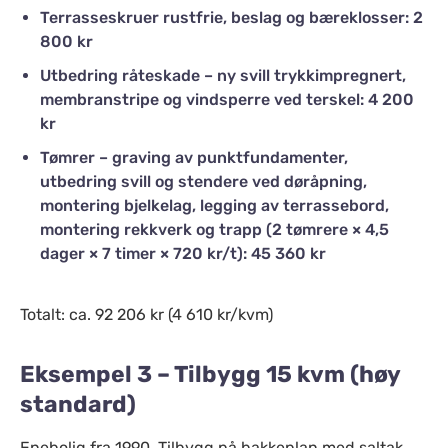
Terrasseskruer rustfrie, beslag og bæreklosser: 2
800 kr
Utbedring råteskade – ny svill trykkimpregnert,
membranstripe og vindsperre ved terskel: 4 200
kr
Tømrer – graving av punktfundamenter,
utbedring svill og stendere ved døråpning,
montering bjelkelag, legging av terrassebord,
montering rekkverk og trapp (2 tømrere × 4,5
dager × 7 timer × 720 kr/t): 45 360 kr
Totalt: ca. 92 206 kr (4 610 kr/kvm)
Eksempel 3 – Tilbygg 15 kvm (høy
standard)
Enebolig fra 1990. Tilbygg på bakkeplan med saltak