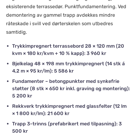
eksisterende terrassedør. Punktfundamentering. Ved
demontering av gammel trapp avdekkes mindre
råteskade i svill ved dørterskelen som utbedres
samtidig.
Trykkimpregnert terrassebord 28 × 120 mm (20
kvm × 180 kr/kvm + 10 % kapp): 3 960 kr
Bjelkelag 48 × 198 mm trykkimpregnert (14 stk á
4,2 m × 95 kr/lm): 5 586 kr
Fundamenter – betongpunkter med synkefrie
støtter (8 stk × 650 kr inkl. graving og montering):
5 200 kr
Rekkverk trykkimpregnert med glassfelter (12 lm
× 1 800 kr/lm): 21 600 kr
Trapp 3-trinns (prefabrikert med tilpasning): 3
500 kr