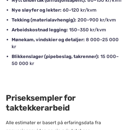
Nytt undertak (diffusjonsåpent):
80–150 kr/kvm
Nye sløyfer og lekter:
60–120 kr/kvm
Tekking (materialavhengig):
200–900 kr/kvm
Arbeidskostnad legging:
150–350 kr/kvm
Mønekam, vindskier og detaljer:
8 000–25 000
kr
Blikkenslager (pipebeslag, takrenner):
15 000–
50 000 kr
Priseksempler for
taktekkerarbeid
Alle estimater er basert på erfaringsdata fra