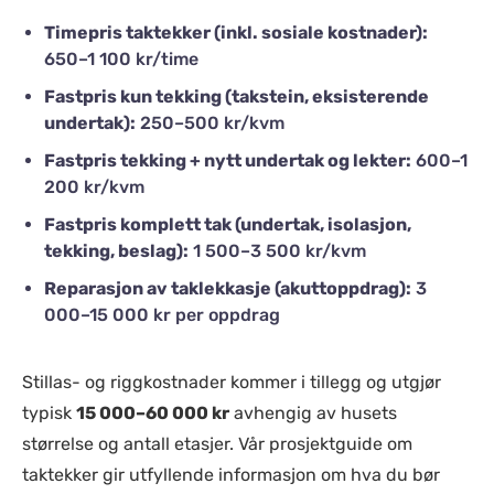
Timepris taktekker (inkl. sosiale kostnader):
650–1 100 kr/time
Fastpris kun tekking (takstein, eksisterende
undertak):
250–500 kr/kvm
Fastpris tekking + nytt undertak og lekter:
600–1
200 kr/kvm
Fastpris komplett tak (undertak, isolasjon,
tekking, beslag):
1 500–3 500 kr/kvm
Reparasjon av taklekkasje (akuttoppdrag):
3
000–15 000 kr per oppdrag
Stillas- og riggkostnader kommer i tillegg og utgjør
typisk
15 000–60 000 kr
avhengig av husets
størrelse og antall etasjer. Vår prosjektguide om
taktekker gir utfyllende informasjon om hva du bør