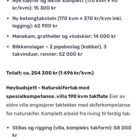
Nye sløyfer og lekter komplett (170 kvm × 90
kr/kvm): 15 300 kr
Ny betongtakstein (170 kvm × 370 kr/kvm inkl.
legging): 62 900 kr
Mønekam, gratheller og vindskier: 14 000 kr
Blikkenslager – 2 pipebeslag (kobber), 3
takvinduer, renner: 52 000 kr
Totalt: ca. 254 300 kr (1 496 kr/kvm)
Høybudsjett – Naturskifertak med
spesialkompetanse, villa 190 kvm takflate
Eier av
eldre villa engasjerer taktekker med skiferkompetanse
for naturskifer. Komplett arbeid fra riving til ferdig tak.
Stillas og rigging (villa, kompleks takform): 58 000
kr