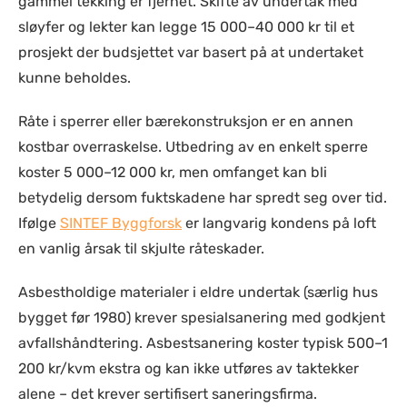
gammel tekking er fjernet. Skifte av undertak med
sløyfer og lekter kan legge 15 000–40 000 kr til et
prosjekt der budsjettet var basert på at undertaket
kunne beholdes.
Råte i sperrer eller bærekonstruksjon er en annen
kostbar overraskelse. Utbedring av en enkelt sperre
koster 5 000–12 000 kr, men omfanget kan bli
betydelig dersom fuktskadene har spredt seg over tid.
Ifølge
SINTEF Byggforsk
er langvarig kondens på loft
en vanlig årsak til skjulte råteskader.
Asbestholdige materialer i eldre undertak (særlig hus
bygget før 1980) krever spesialsanering med godkjent
avfallshåndtering. Asbestsanering koster typisk 500–1
200 kr/kvm ekstra og kan ikke utføres av taktekker
alene – det krever sertifisert saneringsfirma.