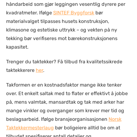
håndarbeid som gjør leggingen vesentlig dyrere per
kvadratmeter. Ifølge
SINTEF Byggforsk
bør
materialvalget tilpasses husets konstruksjon,
klimasone og estetiske uttrykk – og vekten på ny
tekking bør verifiseres mot bærekonstruksjonens
kapasitet.
Trenger du taktekker? Få tilbud fra kvalitetssikrede
taktekkerere
her
.
Takformen er en kostnadsfaktor mange ikke tenker
over. Et enkelt saltak med to flater er effektivt å jobbe
på, mens valmtak, mansardtak og tak med arker har
mange vinkler og overganger som krever mer tid og
beslagsarbeid. Ifølge bransjeorganisasjonen
Norsk
Taktekkermesterlaug
bør boligeiere alltid be om at
tilbudet spesifiserer antall detaljer og