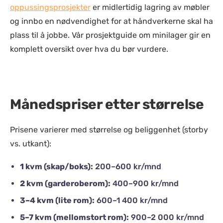
oppussingsprosjekter
er midlertidig lagring av møbler
og innbo en nødvendighet for at håndverkerne skal ha
plass til å jobbe. Vår prosjektguide om minilager gir en
komplett oversikt over hva du bør vurdere.
Månedspriser etter størrelse
Prisene varierer med størrelse og beliggenhet (storby
vs. utkant):
1 kvm (skap/boks):
200–600 kr/mnd
2 kvm (garderoberom):
400–900 kr/mnd
3–4 kvm (lite rom):
600–1 400 kr/mnd
5–7 kvm (mellomstort rom):
900–2 000 kr/mnd