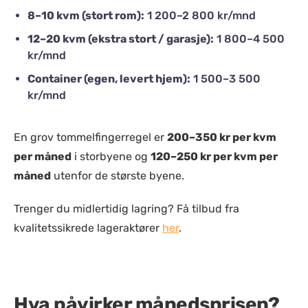
8–10 kvm (stort rom):
1 200–2 800 kr/mnd
12–20 kvm (ekstra stort / garasje):
1 800–4 500
kr/mnd
Container (egen, levert hjem):
1 500–3 500
kr/mnd
En grov tommelfingerregel er
200–350 kr per kvm
per måned
i storbyene og
120–250 kr per kvm per
måned
utenfor de største byene.
Trenger du midlertidig lagring? Få tilbud fra
kvalitetssikrede lageraktører
her
.
Hva påvirker månedsprisen?