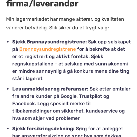
firma/leverandør
Minilagermarkedet har mange aktører, og kvaliteten
varierer betydelig. Slik sikrer du et trygt valg:
Sjekk Brønnøysundregistrene:
Søk opp selskapet
på
Brønnøysundregistrene
for å bekrefte at det
er et registrert og aktivt foretak. Sjekk
regnskapstallene – et selskap med sunn økonomi
er mindre sannsynlig å gå konkurs mens dine ting
står i lageret
Les anmeldelser og referanser:
Søk etter omtaler
fra andre kunder på Google, Trustpilot og
Facebook. Legg spesielt merke til
tilbakemeldinger om sikkerhet, kundeservice og
hva som skjer ved problemer
Sjekk forsikringsdekning:
Sørg for at anlegget
har ansvarsforsikring og spør hva som dekkes