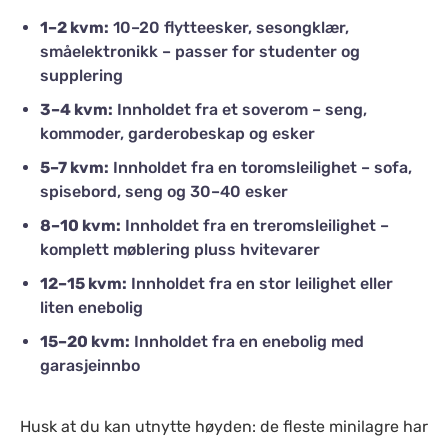
1–2 kvm:
10–20 flytteesker, sesongklær,
småelektronikk – passer for studenter og
supplering
3–4 kvm:
Innholdet fra et soverom – seng,
kommoder, garderobeskap og esker
5–7 kvm:
Innholdet fra en toromsleilighet – sofa,
spisebord, seng og 30–40 esker
8–10 kvm:
Innholdet fra en treromsleilighet –
komplett møblering pluss hvitevarer
12–15 kvm:
Innholdet fra en stor leilighet eller
liten enebolig
15–20 kvm:
Innholdet fra en enebolig med
garasjeinnbo
Husk at du kan utnytte høyden: de fleste minilagre har