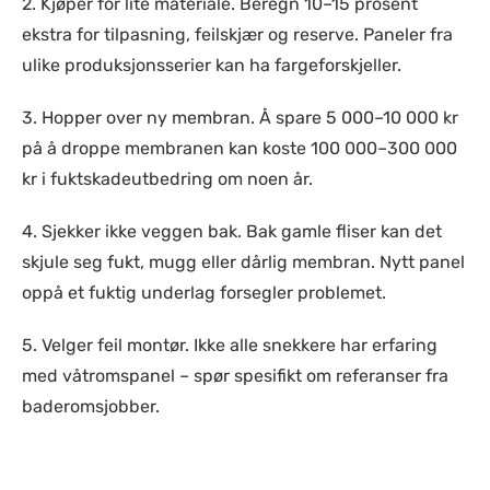
2. Kjøper for lite materiale. Beregn 10–15 prosent
ekstra for tilpasning, feilskjær og reserve. Paneler fra
ulike produksjonsserier kan ha fargeforskjeller.
3. Hopper over ny membran. Å spare 5 000–10 000 kr
på å droppe membranen kan koste 100 000–300 000
kr i fuktskadeutbedring om noen år.
4. Sjekker ikke veggen bak. Bak gamle fliser kan det
skjule seg fukt, mugg eller dårlig membran. Nytt panel
oppå et fuktig underlag forsegler problemet.
5. Velger feil montør. Ikke alle snekkere har erfaring
med våtromspanel – spør spesifikt om referanser fra
baderomsjobber.