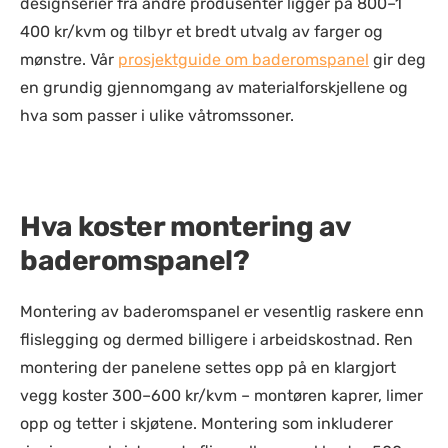
designserier fra andre produsenter ligger på
800–1
400 kr/kvm
og tilbyr et bredt utvalg av farger og
mønstre. Vår
prosjektguide om baderomspanel
gir deg
en grundig gjennomgang av materialforskjellene og
hva som passer i ulike våtromssoner.
Hva koster montering av
baderomspanel?
Montering av baderomspanel er vesentlig raskere enn
flislegging og dermed billigere i arbeidskostnad. Ren
montering der panelene settes opp på en klargjort
vegg koster 300–600 kr/kvm – montøren kaprer, limer
opp og tetter i skjøtene. Montering som inkluderer