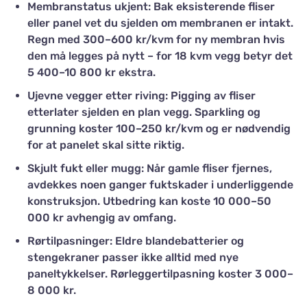
Membranstatus ukjent: Bak eksisterende fliser
eller panel vet du sjelden om membranen er intakt.
Regn med 300–600 kr/kvm for ny membran hvis
den må legges på nytt – for 18 kvm vegg betyr det
5 400–10 800 kr ekstra.
Ujevne vegger etter riving: Pigging av fliser
etterlater sjelden en plan vegg. Sparkling og
grunning koster 100–250 kr/kvm og er nødvendig
for at panelet skal sitte riktig.
Skjult fukt eller mugg: Når gamle fliser fjernes,
avdekkes noen ganger fuktskader i underliggende
konstruksjon. Utbedring kan koste 10 000–50
000 kr avhengig av omfang.
Rørtilpasninger: Eldre blandebatterier og
stengekraner passer ikke alltid med nye
paneltykkelser. Rørleggertilpasning koster 3 000–
8 000 kr.