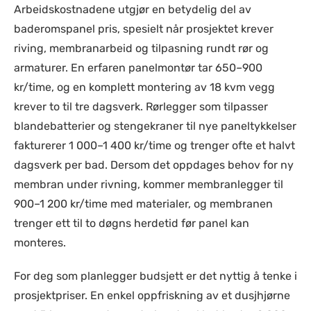
Arbeidskostnadene utgjør en betydelig del av
baderomspanel pris, spesielt når prosjektet krever
riving, membranarbeid og tilpasning rundt rør og
armaturer. En erfaren panelmontør tar 650–900
kr/time, og en komplett montering av 18 kvm vegg
krever to til tre dagsverk. Rørlegger som tilpasser
blandebatterier og stengekraner til nye paneltykkelser
fakturerer 1 000–1 400 kr/time og trenger ofte et halvt
dagsverk per bad. Dersom det oppdages behov for ny
membran under rivning, kommer membranlegger til
900–1 200 kr/time med materialer, og membranen
trenger ett til to døgns herdetid før panel kan
monteres.
For deg som planlegger budsjett er det nyttig å tenke i
prosjektpriser. En enkel oppfriskning av et dusjhjørne