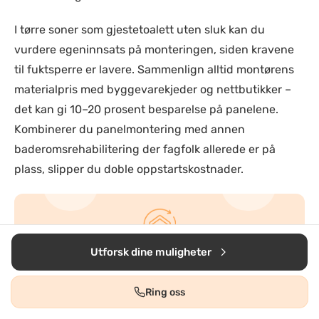
I tørre soner som gjestetoalett uten sluk kan du
vurdere egeninnsats på monteringen, siden kravene
til fuktsperre er lavere. Sammenlign alltid montørens
materialpris med byggevarekjeder og nettbutikker –
det kan gi 10–20 prosent besparelse på panelene.
Kombinerer du panelmontering med annen
baderomsrehabilitering der fagfolk allerede er på
plass, slipper du doble oppstartskostnader.
Utforsk dine muligheter
Baderomspanel? Få flere
tilbud
Ring oss
Det er gratis og helt uforpliktende!