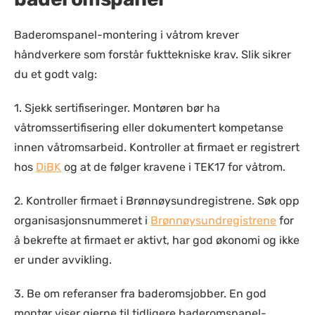
Baderomspanel-montering i våtrom krever
håndverkere som forstår fukttekniske krav. Slik sikrer
du et godt valg:
1.
Sjekk sertifiseringer.
Montøren bør ha
våtromssertifisering eller dokumentert kompetanse
innen våtromsarbeid. Kontroller at firmaet er registrert
hos
DiBK
og at de følger kravene i TEK17 for våtrom.
2.
Kontroller firmaet i Brønnøysundregistrene.
Søk opp
organisasjonsnummeret i
Brønnøysundregistrene
for
å bekrefte at firmaet er aktivt, har god økonomi og ikke
er under avvikling.
3. Be om referanser fra baderomsjobber. En god
montør viser gjerne til tidligere baderomspanel-