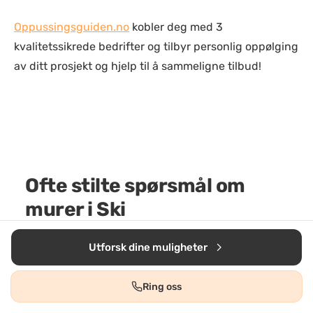
Oppussingsguiden.no
kobler deg med 3
kvalitetssikrede bedrifter og tilbyr personlig oppølging
av ditt prosjekt og hjelp til å sammeligne tilbud!
Ofte stilte spørsmål om
murer i Ski
Utforsk dine muligheter
Ring oss
1. Hva koster murer i Ski?