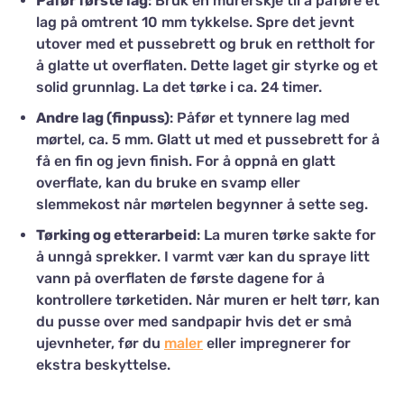
Påfør første lag
: Bruk en murerskje til å påføre et
lag på omtrent 10 mm tykkelse. Spre det jevnt
utover med et pussebrett og bruk en rettholt for
å glatte ut overflaten. Dette laget gir styrke og et
solid grunnlag. La det tørke i ca. 24 timer.
Andre lag (finpuss)
: Påfør et tynnere lag med
mørtel, ca. 5 mm. Glatt ut med et pussebrett for å
få en fin og jevn finish. For å oppnå en glatt
overflate, kan du bruke en svamp eller
slemmekost når mørtelen begynner å sette seg.
Tørking og etterarbeid
: La muren tørke sakte for
å unngå sprekker. I varmt vær kan du spraye litt
vann på overflaten de første dagene for å
kontrollere tørketiden. Når muren er helt tørr, kan
du pusse over med sandpapir hvis det er små
ujevnheter, før du
maler
eller impregnerer for
ekstra beskyttelse.