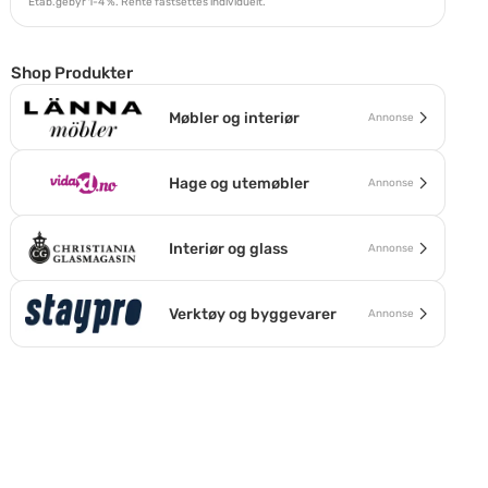
Etab.gebyr 1-4 %. Rente fastsettes individuelt.
Shop Produkter
Møbler og interiør
Annonse
Hage og utemøbler
Annonse
Interiør og glass
Annonse
Verktøy og byggevarer
Annonse