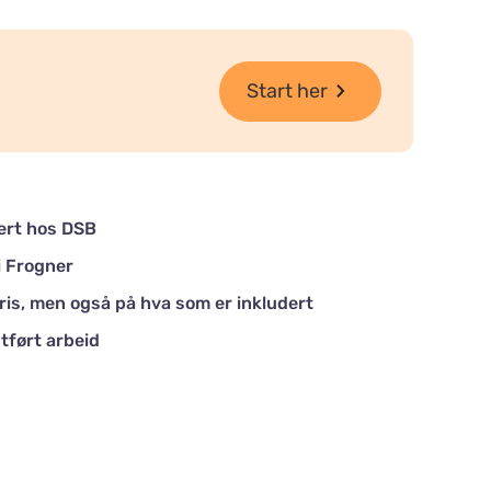
Start her
rert hos DSB
i Frogner
ris, men også på hva som er inkludert
tført arbeid