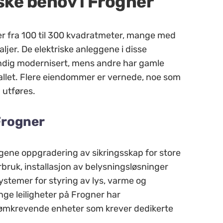
ske behov i Frogner
r fra 100 til 300 kvadratmeter, mange med
aljer. De elektriske anleggene i disse
tendig modernisert, mens andre har gamle
tallet. Flere eiendommer er vernede, noe som
d utføres.
Frogner
agene oppgradering av sikringsskap for store
bruk, installasjon av belysningsløsninger
ystemer for styring av lys, varme og
nge leiligheter på Frogner har
rømkrevende enheter som krever dedikerte