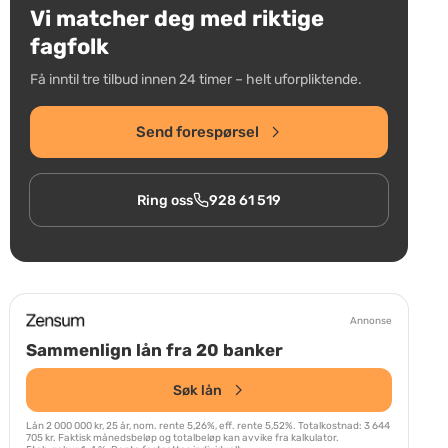
Vi matcher deg med riktige
fagfolk
Få inntil tre tilbud innen 24 timer – helt uforpliktende.
Send forespørsel
Ring oss
928 61 519
Annonse
Sammenlign lån fra 20 banker
Søk lån
Lån 2 000 000 kr, 25 år, nom. rente 5,26%, eff. rente 5,52%. Totalkostnad: 3 644
705 kr. Faktisk månedsbeløp og totalbeløp kan avvike fra kalkulator.