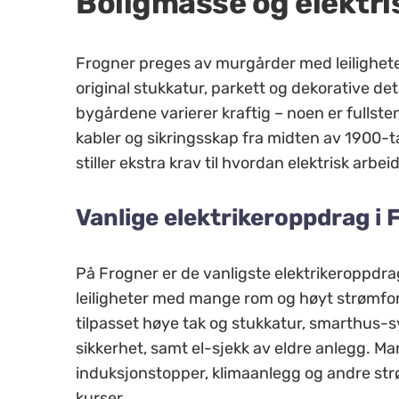
Boligmasse og elektri
Frogner preges av murgårder med leilighete
original stukkatur, parkett og dekorative det
bygårdene varierer kraftig – noen er fulls
kabler og sikringsskap fra midten av 1900-
stiller ekstra krav til hvordan elektrisk arbei
Vanlige elektrikeroppdrag i 
På Frogner er de vanligste elektrikeroppdr
leiligheter med mange rom og høyt strømfor
tilpasset høye tak og stukkatur, smarthus-s
sikkerhet, samt el-sjekk av eldre anlegg. Ma
induksjonstopper, klimaanlegg og andre st
kurser.