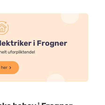
lektriker i Frogner
helt uforpliktende!
 her