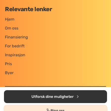
Relevante lenker
Hjem
Om oss
Finansiering
For bedrift
Inspirasjon
Pris
Byer
Personvern og vilkår
Utforsk dine muligheter
Utviklet av Boligtjenesten AS
Kontakt:
ole@oppussingsguiden.no
Ring oss