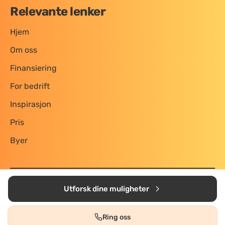
Relevante lenker
Hjem
Om oss
Finansiering
For bedrift
Inspirasjon
Pris
Byer
Personvern og vilkår
Utforsk dine muligheter
Utviklet av Boligtjenesten AS
Kontakt:
ole@oppussingsguiden.no
Ring oss