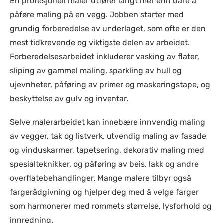
En profesjonell maler utfører langt mer enn bare å
påføre maling på en vegg. Jobben starter med
grundig forberedelse av underlaget, som ofte er den
mest tidkrevende og viktigste delen av arbeidet.
Forberedelsesarbeidet inkluderer vasking av flater,
sliping av gammel maling, sparkling av hull og
ujevnheter, påføring av primer og maskeringstape, og
beskyttelse av gulv og inventar.
Selve malerarbeidet kan innebære innvendig maling
av vegger, tak og listverk, utvendig maling av fasade
og vinduskarmer, tapetsering, dekorativ maling med
spesialteknikker, og påføring av beis, lakk og andre
overflatebehandlinger. Mange malere tilbyr også
fargerådgivning og hjelper deg med å velge farger
som harmonerer med rommets størrelse, lysforhold og
innredning.